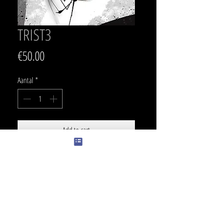
TRIST3
Prijs
€50.00
Aantal
*
Add to cart
SIZE
28x 19 cm
PRICE
550 €
COLOR