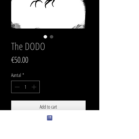
The DODO
Prijs
€50.00
Aantal
*
Add to cart