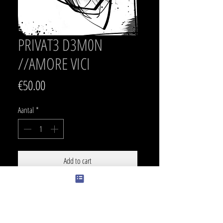
PRIVAT3 D3M0N
//AMORE VICI
Prijs
€50.00
Aantal
*
Add to cart
SIZE