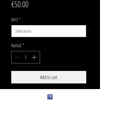
Prijs
€50.00
BATZ
*
Aantal
*
Add to cart
SIZE
1. 12 x 22 cm
PRICE
2. 12 x 13 cm