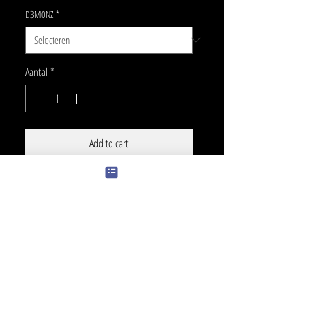
D3M0NZ
*
Aantal
*
Add to cart
SIZE
+/- 8 x 17cm
COLOR
touch of color + 30€
PRICE BLACK
200 €