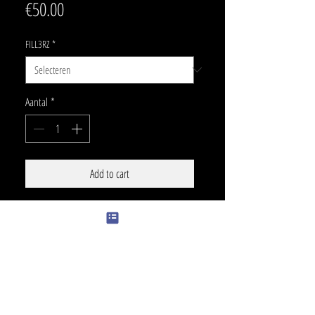
Prijs
€50.00
FILL3RZ
*
Aantal
*
Add to cart
SIZE
+/- 13 x 8 cm
PRICE