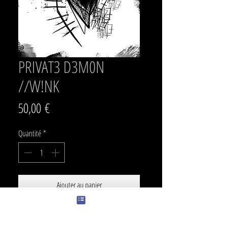
PRIVAT3 D3M0N
//W!NK
Prix
50,00 €
Quantité
*
Ajouter au panier