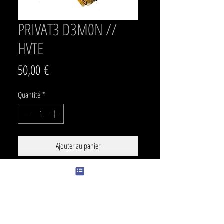
PRIVAT3 D3M0N //
HVTE
Prix
50,00 €
Quantité
*
Ajouter au panier
SIZE
min 26 x 19 cm