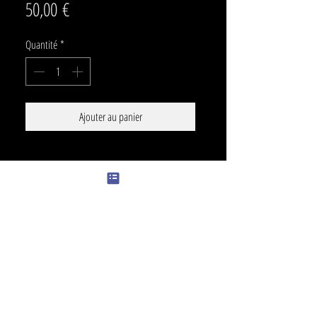
Prix
50,00 €
Quantité
*
Ajouter au panier
SIZE
25 x 13,5 cm
PRICE
400€
color
Color or grey