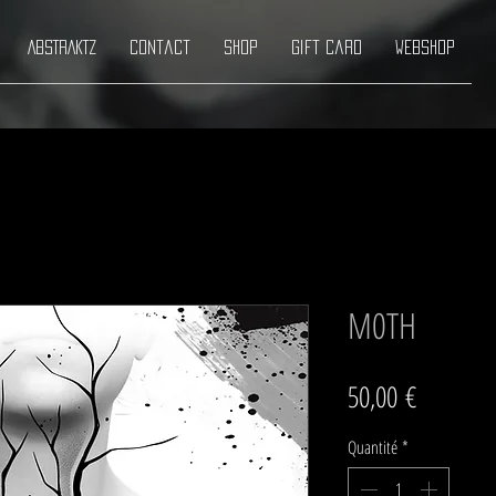
ABSTRAKTZ
Contact
Shop
Gift Card
Webshop
M0TH
Prix
50,00 €
Quantité
*