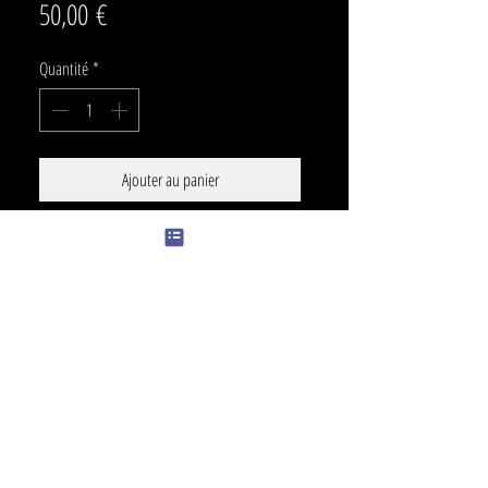
Prix
50,00 €
Quantité
*
Ajouter au panier
SIZE
28x 19cm
PRICE
600 €
COLOR
Touch of color can be changed